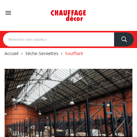

Accueil
Sèche-Serviettes
Soufflant
NDONI
BREM
CAMPA
CARISA