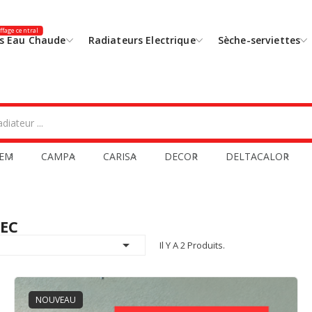
fage central
s Eau Chaude
Radiateurs Electrique
Sèche-serviettes
EM
CAMPA
CARISA
DECOR
DELTACALOR
LEC

Il Y A 2 Produits.
NOUVEAU