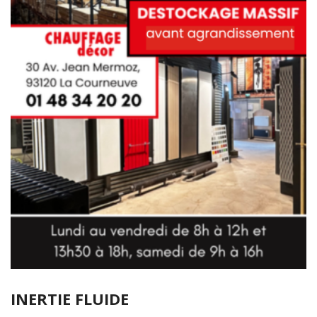
INERTIE FLUIDE