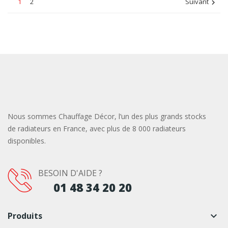
1
2
Suivant

Nous sommes Chauffage Décor, l’un des plus grands stocks
de radiateurs en France, avec plus de 8 000 radiateurs
disponibles.
BESOIN D'AIDE ?
01 48 34 20 20
Produits
keyboard_arrow_down