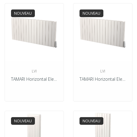
NOUVEAU
NOUVEAU
LVI
LVI
TAMARI Horizontal Electrique Couleur
TAMARI Horizontal Electrique Couleur
NOUVEAU
NOUVEAU