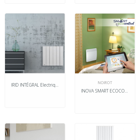
NOIROT
IRID INTÉGRAL Electrique
INOVA SMART ECOCONTROL Electrique