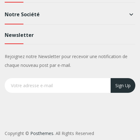
Notre Société
keyboard_arrow_down
Newsletter
Rejoignez notre Newsletter pour recevoir une notification de
chaque nouveau post par e-mail.
Sign Up
Copyright ©
Posthemes
. All Rights Reserved