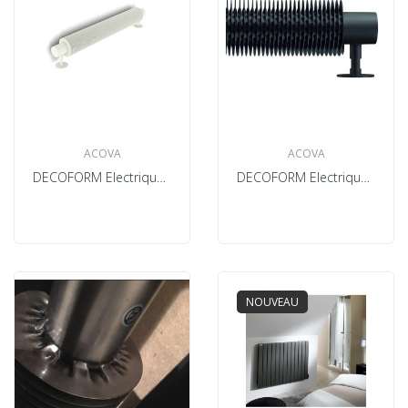
ACOVA
ACOVA
DECOFORM Electrique Blanc
DECOFORM Electrique Couleur
NOUVEAU