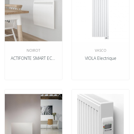
NOIROT
VASCO
ACTIFONTE SMART ECOCONTROL Electrique
VIOLA Electrique