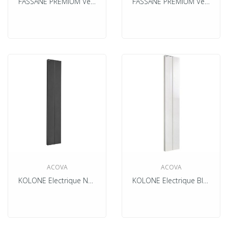
FASSANE PREMIUM Vertical Electrique Sans Régulation
FASSANE PREMIUM Vertical Electrique Thermostat RF
ACOVA
ACOVA
KOLONE Electrique Noir Mat 0557
KOLONE Electrique Blanc