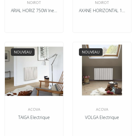
NOIROT
NOIROT
ARIAL HORIZ 750W Inertie Fluide BLANC
AXANE HORIZONTAL 1250W BLANC
NOUVEAU
NOUVEAU
ACOVA
ACOVA
TAIGA Electrique
VOLGA Electrique