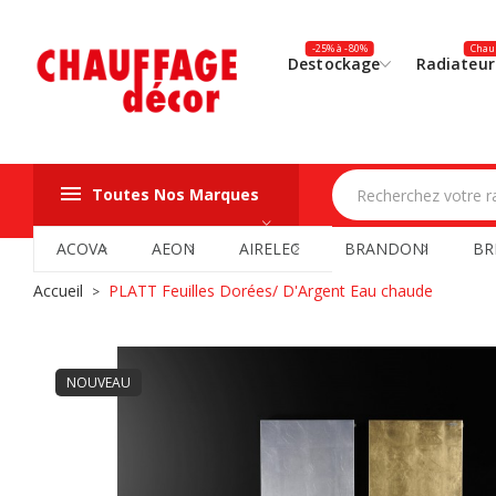
-25% à -80%
Chauf
Destockage
Radiateur
Toutes Nos Marques
ACOVA
AEON
AIRELEC
BRANDONI
BR
Accueil
PLATT Feuilles Dorées/ D'Argent Eau chaude
NOUVEAU