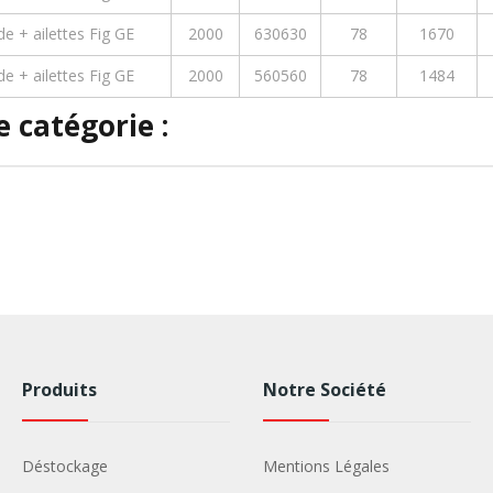
e + ailettes Fig GE
2000
630630
78
1670
e + ailettes Fig GE
2000
560560
78
1484
 catégorie :
Produits
Notre Société
Déstockage
Mentions Légales