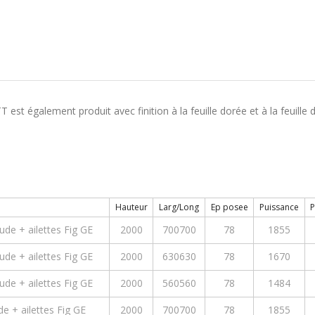
galement produit avec finition à la feuille dorée et à la feuille d’a
Hauteur
Larg/Long
Ep posee
Puissance
P
de + ailettes Fig GE
2000
700700
78
1855
de + ailettes Fig GE
2000
630630
78
1670
de + ailettes Fig GE
2000
560560
78
1484
e + ailettes Fig GE
2000
700700
78
1855