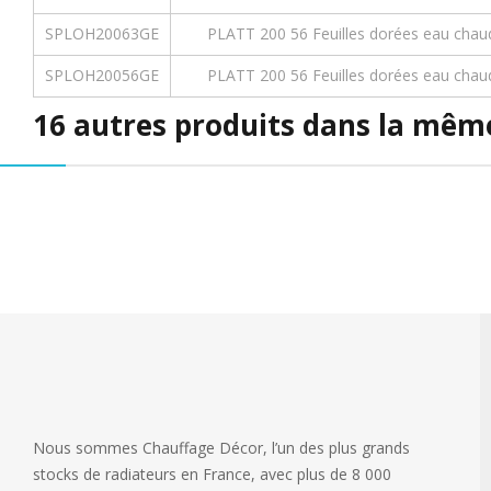
SPLOH20063GE
PLATT 200 56 Feuilles dorées eau chaud
SPLOH20056GE
PLATT 200 56 Feuilles dorées eau chaud
16 autres produits dans la même
Nous sommes Chauffage Décor, l’un des plus grands
stocks de radiateurs en France, avec plus de 8 000