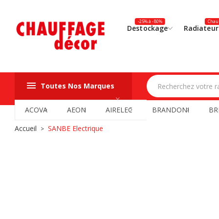
-25% à -80%
Chauf
Destockage
Radiateur
Toutes Nos Marques
ACOVA
AEON
AIRELEC
BRANDONI
BR
Accueil
SANBE Electrique