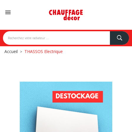

Accueil
THASSOS Electrique
NDONI
BREM
CAMPA
CARISA