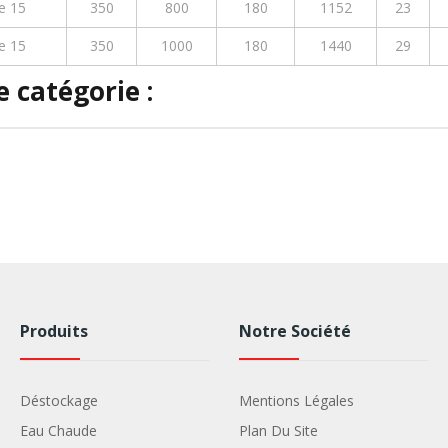
e 15
350
800
180
1152
23
e 15
350
1000
180
1440
29
 catégorie :
Produits
Notre Société
Déstockage
Mentions Légales
Eau Chaude
Plan Du Site