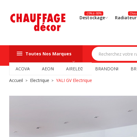
-25% à -80%
Chauf
Destockage
Radiateur
Toutes Nos Marques
ACOVA
AEON
AIRELEC
BRANDONI
BR
Accueil
Electrique
YALI GV Electrique