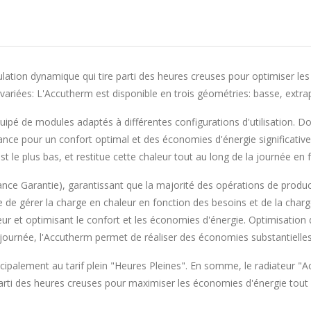
tion dynamique qui tire parti des heures creuses pour optimiser les 
ariées: L'Accutherm est disponible en trois géométries: basse, extrap
ipé de modules adaptés à différentes configurations d'utilisation. Dou
iance pour un confort optimal et des économies d'énergie significati
est le plus bas, et restitue cette chaleur tout au long de la journée en
e France Garantie), garantissant que la majorité des opérations de prod
e de gérer la charge en chaleur en fonction des besoins et de la char
ur et optimisant le confort et les économies d'énergie. Optimisation 
journée, l'Accutherm permet de réaliser des économies substantielles s
rincipalement au tarif plein "Heures Pleines". En somme, le radiateur 
parti des heures creuses pour maximiser les économies d'énergie tout 