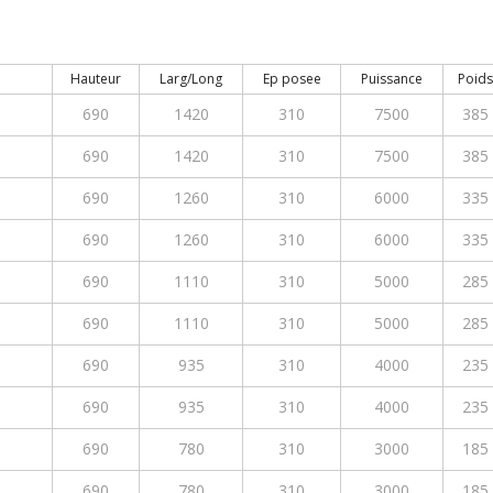
Hauteur
Larg/Long
Ep posee
Puissance
Poids
690
1420
310
7500
385
690
1420
310
7500
385
690
1260
310
6000
335
690
1260
310
6000
335
690
1110
310
5000
285
690
1110
310
5000
285
690
935
310
4000
235
690
935
310
4000
235
690
780
310
3000
185
690
780
310
3000
185