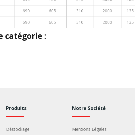
690
605
310
2000
135
690
605
310
2000
135
 catégorie :
Produits
Notre Société
Déstockage
Mentions Légales