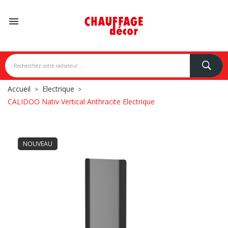

Accueil
Electrique
CALIDOO Nativ Vertical Anthracite Electrique
NOUVEAU
NDONI
BREM
CAMPA
CARISA