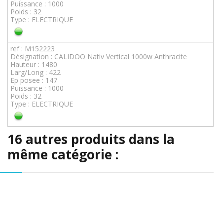
Puissance : 1000
Poids : 32
Type : ELECTRIQUE
ref : M152223
Désignation : CALIDOO Nativ Vertical 1000w Anthracite
Hauteur : 1480
Larg/Long : 422
Ep posee : 147
Puissance : 1000
Poids : 32
Type : ELECTRIQUE
16 autres produits dans la
même catégorie :