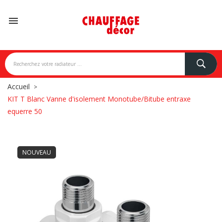

Accueil
KIT T Blanc Vanne d'isolement Monotube/Bitube entraxe
equerre 50
NOUVEAU
NDONI
BREM
CAMPA
CARISA