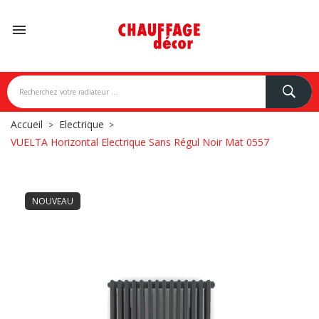

Accueil
Electrique
VUELTA Horizontal Electrique Sans Régul Noir Mat 0557
NOUVEAU
NDONI
BREM
CAMPA
CARISA