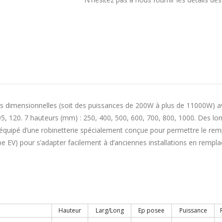
s dimensionnelles (soit des puissances de 200W à plus de 11000W) a
, 95, 120. 7 hauteurs (mm) : 250, 400, 500, 600, 700, 800, 1000. Des
st équipé d’une robinetterie spécialement conçue pour permettre le r
ype EV) pour s’adapter facilement à d’anciennes installations en remp
Hauteur
Larg/Long
Ep posee
Puissance