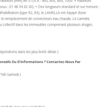
4 hauteurs (mm) en STOCK : 400, 600, 800, 1000. + Hauteurs
us : 01 48 34 20 20). + Des longueurs standard et sur mesure :
bilitation (type R2, R3), le LAMELLA est équipé d’une
e le remplacement de convecteurs eau chaude. Le Lamella
du collectif dans les immeubles comprenant plusieurs étages.
épondrons dans les plus brefs délais )
Conseils Ou D'informations ? Contactez-Nous Par
/16h Samedi )
s produits que vous souhaitez.