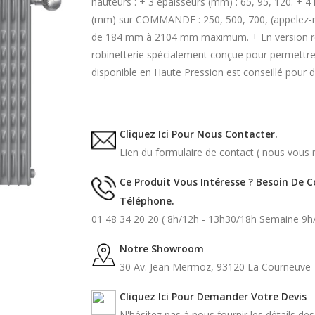
hauteurs : + 3 épaisseurs (mm) : 65, 95, 120. + 
(mm) sur COMMANDE : 250, 500, 700, (appelez-no
de 184 mm à 2104 mm maximum. + En version réha
robinetterie spécialement conçue pour permettr
disponible en Haute Pression est conseillé pour 
Cliquez Ici Pour Nous Contacter.
Lien du formulaire de contact ( nous vous r
Ce Produit Vous Intéresse ? Besoin De 
Téléphone.
01 48 34 20 20 ( 8h/12h - 13h30/18h Semaine 9h
Notre Showroom
30 Av. Jean Mermoz, 93120 La Courneuve
Cliquez Ici Pour Demander Votre Devis
N'hésitez pas à nous fournir les détails de